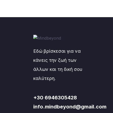
Το ταξίδι των 7 εβδομάδων
🔴 Εβδομάδα 1 — Το Τσάκρα της Βάσης
Ξεκινάμε από τα θεμέλια.
Θα δουλέψουμε με το αίσθημα της ασφάλε
Σιγά-σιγά θα αρχίσεις να νιώθεις πιο στ
συνδεδεμένος με τη δύναμή σου.
Εδώ βρίσκεσαι για να
🟠 Εβδομάδα 2 — Το Τσάκρα της Δημιου
κάνεις την ζωή των
Εδώ ξυπνά η χαρά, η δημιουργικότητα κα
άλλων και τη δική σου
Θα δούμε πώς επιτρέπουμε στον εαυτό μας
ελεύθερα.
καλύτερη.
🟡 Εβδομάδα 3 — Το Τσάκρα της Δύναμη
Αυτή την εβδομάδα θα δουλέψουμε με τη
+30 6946305428
Θα αρχίσουμε να αναγνωρίζουμε τη δύνα
info.mindbeyond@gmail.com