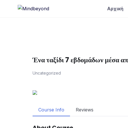
Skip
Αρχική
to
content
Ένα ταξίδι 7 εβδομάδων μέσα απ
Uncategorized
Course Info
Reviews
About Course