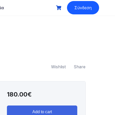
ία
Σύνδεση
Wishlist
Share
180.00
€
Add to cart