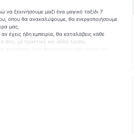
λώ να ξεκινήσουμε μαζί ένα μαγικό ταξίδι 7
ίου, όπου θα ανακαλύψουμε, θα ενεργοποιήσουμε
κρα μας.
αν έχεις ήδη εμπειρία, θα καταλάβεις κάθε
τό σου, με πρακτικό και απλό τρόπο.
 να αγαπήσεις λίγο περισσότερο τον εαυτό σου.
φορετικό ενεργειακό κέντρο, μέσα από:
 εβδομάδα που θα ανακοινωθεί στην προσωπική
 όλοι μαζί για να μοιραζόμαστε εμπειρίες και να
εωρία.
ην καθημερινή μας ζωή.
άδα-εβδομάδα.