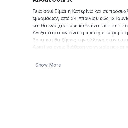
Γεια σου! Είμαι η Κατερίνα και σε προσκα
εβδομάδων, από 24 Απριλίου έως 12 Ιουν
και θα ενισχύσουμε κάθε ένα από τα τσά
Ανεξάρτητα αν είναι η πρώτη σου φορά ή 
βήμα και θα ζήσεις την αλλαγή στον εαυ
Αρκεί να έχεις διάθεση να γνωρίσεις και
Κάθε εβδομάδα θα δουλεύουμε με ένα δια
✨ καθοδηγούμενους διαλογισμούς
Show More
✨ πρακτικές ασκήσεις
✨ μικρές καθημερινές δράσεις
✨ και ένα live 90 λεπτών (μια φορά την
μας ομάδα viber,) όπου θα συναντιόμαστε
λύνουμε απορίες.
Στόχος μας δεν είναι μόνο να μάθουμε θ
Στόχος είναι να νιώσουμε την αλλαγή στ
Και τώρα φαντάσου το ταξίδι μας εβδομ