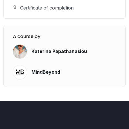
…παίξεις
με τις τέσσερις απλές λέξεις του
Certificate of completion
Ho’oponopono
(συγγνώμη, σε παρακαλώ, σ’ ευχαριστώ, σ’ αγαπώ)
σαν να είναι μαγικά κουμπιά που
επαναπρογραμματίζουν το σύστημά σου. (Πολύ
A course by
καλό αυτό)
Katerina Papathanasiou
…θυμηθείς
πώς να συνεργάζεσαι με το Σύμπαν αντί
να παλεύεις με τη ζωή σου.
MindBeyond
Πώς ξέρεις ότι αυτό το μάθημα είναι για σένα;
Αν έχεις έντονο άγχος, κρίσεις πανικού ή παλιά
τραύματα που δεν λένε να φύγουν.
Αν νιώθεις ότι κάτι μέσα σου θέλει να αλλάξεις,
αλλά δεν βρίσκεις το κουμπί.
Αν έχεις μια επιθυμία απλά για υγεία, αγάπη,
αφθονία, σπίτι, δουλειά, αυτοκίνητο,νόημα στη