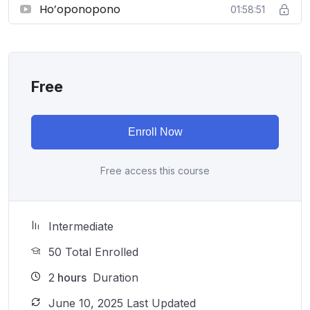
Ho’oponopono
01:58:51
δεν εξηγούνται και παλιά τραύματα που
επανέρχονται ξανά και ξανά σαν καλοί πλην
ανεπιθύμητοι επισκέπτες;
Σου έχω νέα:
Free
Δεν είσαι “χαλασμένος”.
Δεν είσαι αδύναμος.
Απλώς ίσως , δεν κρατάς ακόμη τα σωστά κλειδιά.
Enroll Now
Σε αυτό το ΔΩΡΟ εαυτού θα:
Free access this course
…ξεκλειδώσεις
5 από τους πιο ισχυρούς
Συμπαντικούς Νόμους
(ναι, υπάρχουν και λειτουργούν είτε τους ξέρεις είτε
Intermediate
όχι)
50 Total Enrolled
…ανακαλύψεις
πώς οι κρίσεις και οι φοβίες είναι
2
hours
Duration
προσκλήσεις και όχι τιμωρίες.
June 10, 2025 Last Updated