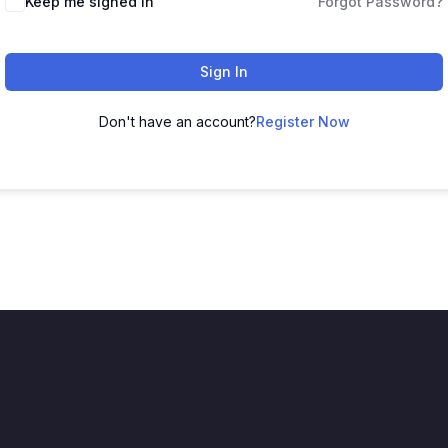
Keep me signed in
Forgot Password?
Sign In
Don't have an account?
Register Now