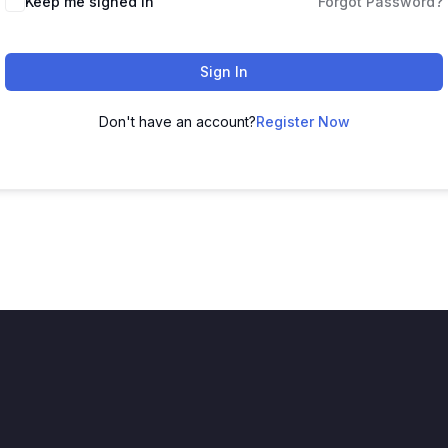
Keep me signed in
Forgot Password?
Sign In
Don't have an account?
Register Now