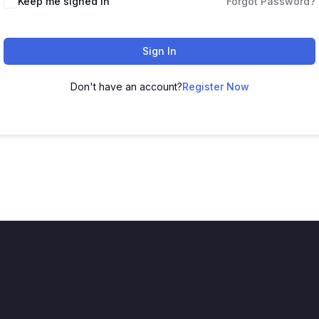
Keep me signed in
Forgot Password?
Sign In
Don't have an account?
Register Now