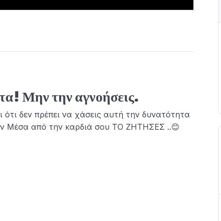
ρτα! Μην την αγνοήσεις.
ι ότι δεν πρέπει να χάσεις αυτή την δυνατότητα
ον Μέσα από την καρδιά σου ΤΟ ΖΗΤΗΣΕΣ ..😊
τέλους τον εαυτό σου σε βαθύτερο επίπεδο;
 που θα σε βοηθά να ισορροπείς, να ηρεμείς και
ι γύρω σου με απλό και πρακτικό τρόπο;
 να συνδέεσαι με το κβαντικό πεδίο για να
ά Και γρήγορα;