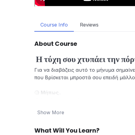
Course Info
Reviews
About Course
Η τύχη σου χτυπάει την πό
Για να διαβάζεις αυτό το μήνυμα σημαίνε
που Βρίσκεται μπροστά σου επειδή μάλλ
🧐
Μήπως
..
💎 Νιώθεις την ανάγκη να φροντίσεις επι
💎 Επιθυμείς να αποκτήσεις ένα εργαλείο
Show More
να επαναφορτίζεσαι, ό,τι κι αν συμβαίνε
💎 Έχεις νιώσει ότι θέλεις να μάθεις πώς
What Will You Learn?
πραγματοποιήσεις τις επιθυμίες σου απλ