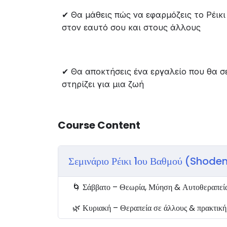
✔ Θα μάθεις πώς να εφαρμόζεις το Ρέικι
😊 Τότε Η ευκαιρία βρίσκεται εδώ
στον εαυτό σου και στους άλλους
Το Ρέικι είναι μια πανάρχαιη ιαπωνική μ
εδώ και Πάνω από έναν αιώνα, προσφέρο
εκατομμύρια ανθρώπους παγκοσμίως. ☝️Κα
Ρέικι χρησιμοποιήθηκε για να επιταχύνε
✔ Θα αποκτήσεις ένα εργαλείο που θα σ
ανθρώπων, αποδεικνύοντας τη δύναμή το
στηρίζει για μια ζωή
Το Σαββατοκύριακο 12-13 Α
Course Content
να μάθεις αυτό το ισχυρό ερ
ολοκληρωμένη διαδικτυακή
Σεμινάριο Ρέικι 1ου Βαθμού (Shod
από 222€
μόλις
88€
🌀 Σάββατο – Θεωρία, Μύηση & Αυτοθεραπεί
🌿 Κυριακή – Θεραπεία σε άλλους & πρακτικ
✔ Θα μάθεις πώς να εφαρμόζεις το Ρέικι
✔ Θα βιώσεις τεχνικές, Διαλογισμούς, Κβ