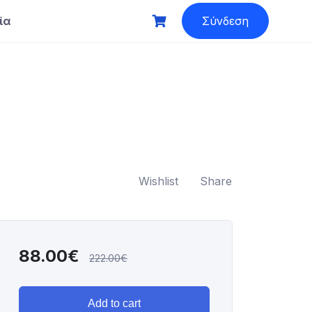
ία
Σύνδεση
Wishlist
Share
88.00
€
222.00
€
Add to cart