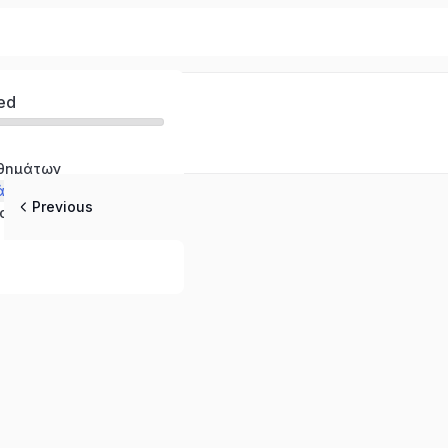
ed
αθημάτων
ά σύμβολα του Ρέικι
Previous
Πρόγραμμα Εκπαίδευσης Ρέικι 1ου και 2ου βαθμού