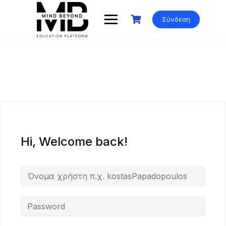
Skip
to
Σύνδεση
content
Hi, Welcome back!