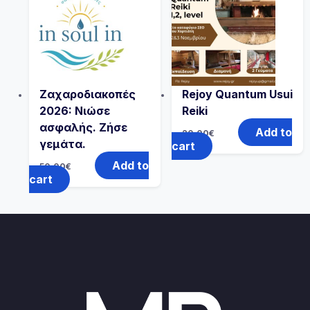
Ζαχαροδιακοπές
Rejoy Quantum Usui
2026: Νιώσε
Reiki
ασφαλής. Ζήσε
Add to
20.00
€
γεμάτα.
cart
Add to
50.00
€
cart