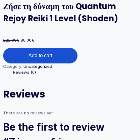
Ζήσε τη δύναμη του Quantum
Rejoy Reiki 1 Level (Shoden)
Original
Current
222.00
€
88.00
€
price
price
Ζήσε
was:
is:
Add to cart
τη
222.00€.
88.00€.
δύναμη
Category:
Uncategorized
του
Reviews (0)
Quantum
Rejoy
Reiki
Reviews
1
Level
(Shoden)
quantity
There are no reviews yet.
Be the first to review