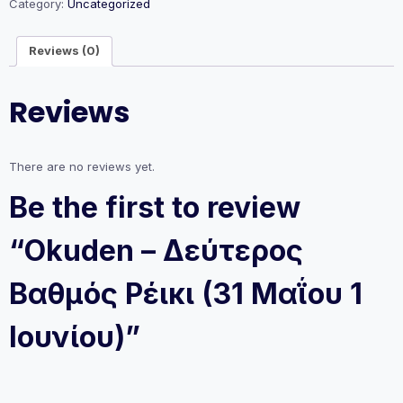
Ρέικι
Category:
Uncategorized
(31
Μαΐου
Reviews (0)
1
Ιουνίου)
quantity
Reviews
There are no reviews yet.
Be the first to review
“Okuden – Δεύτερος
Βαθμός Ρέικι (31 Μαΐου 1
Ιουνίου)”