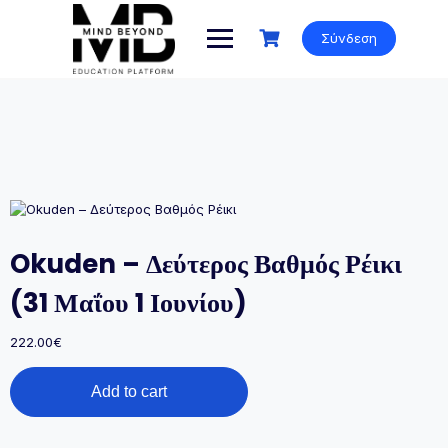
Skip
to
Σύνδεση
content
Okuden – Δεύτερος Βαθμός Ρέικι
(31 Μαΐου 1 Ιουνίου)
222.00
€
Okuden
Add to cart
–
Δεύτερος
Βαθμός