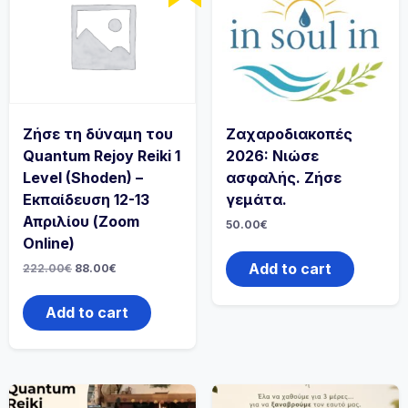
Ζήσε τη δύναμη του
Ζαχαροδιακοπές
Quantum Rejoy Reiki 1
2026: Νιώσε
Level (Shoden) –
ασφαλής. Ζήσε
Εκπαίδευση 12-13
γεμάτα.
Απριλίου (Zoom
50.00
€
Online)
Add to cart
Original
Current
222.00
€
88.00
€
price
price
was:
is:
222.00€.
88.00€.
Add to cart